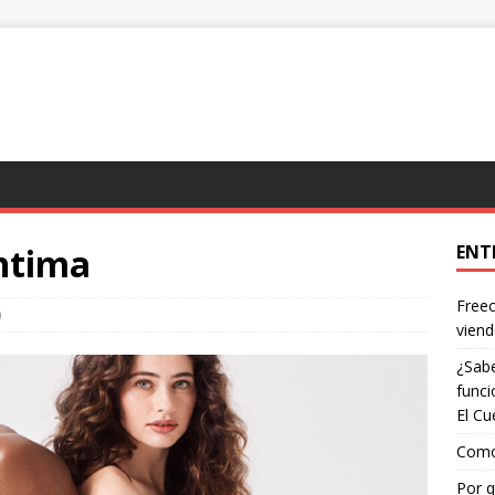
íntima
ENT
Freec
0
viend
¿Sabe
funci
El Cu
Como 
Por q