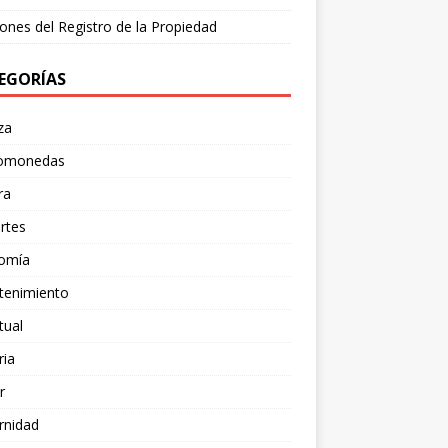
ones del Registro de la Propiedad
EGORÍAS
za
tomonedas
ra
rtes
omía
tenimiento
tual
ria
r
rnidad