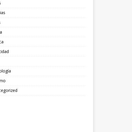
s
ias
s
a
ica
cidad
ología
smo
tegorized