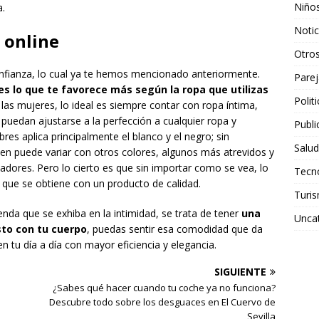
Niño
a.
Notic
 online
Otro
confianza, lo cual ya te hemos mencionado anteriormente.
Parej
s lo que te favorece más según la ropa que utilizas
Polit
 las mujeres, lo ideal es siempre contar con ropa íntima,
 puedan ajustarse a la perfección a cualquier ropa y
Publi
es aplica principalmente el blanco y el negro; sin
Salud
en puede variar con otros colores, algunos más atrevidos y
adores. Pero lo cierto es que sin importar como se vea, lo
Tecn
o que se obtiene con un producto de calidad.
Turi
nda que se exhiba en la intimidad, se trata de tener
una
Unca
sto con tu cuerpo
, puedas sentir esa comodidad que da
n tu día a día con mayor eficiencia y elegancia.
SIGUIENTE
¿Sabes qué hacer cuando tu coche ya no funciona?
Descubre todo sobre los desguaces en El Cuervo de
Sevilla