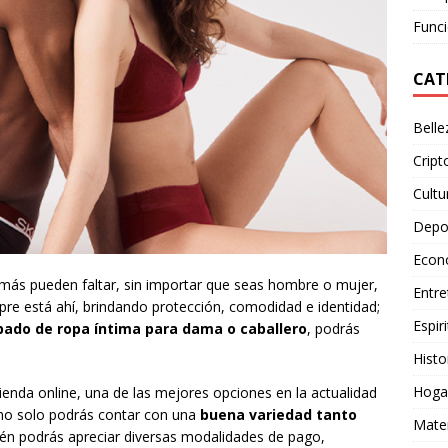
Funci
CAT
Belle
Crip
Cultu
Depo
Econ
amás pueden faltar, sin importar que seas hombre o mujer,
Entre
mpre está ahí, brindando protección, comodidad e identidad;
Espiri
bado de ropa íntima para dama o caballero
, podrás
Histo
Hoga
tienda online, una de las mejores opciones en la actualidad
 no solo podrás contar con una
buena variedad tanto
Mate
ién podrás apreciar diversas modalidades de pago,