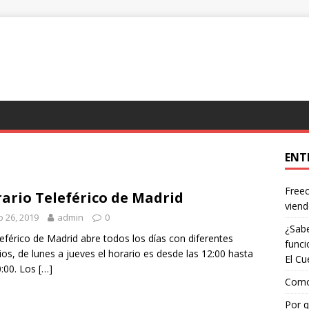
ENT
Freec
ario Teleférico de Madrid
viend
io 26, 2019
admin
0
¿Sabe
leférico de Madrid abre todos los días con diferentes
funci
ios, de lunes a jueves el horario es desde las 12:00 hasta
El Cu
0:00. Los
[…]
Como 
Por q