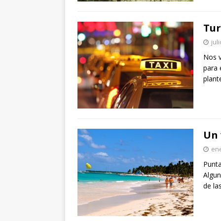
Tur
jul
Nos v
para 
plant
Un 
ene
Punta
Algun
de la