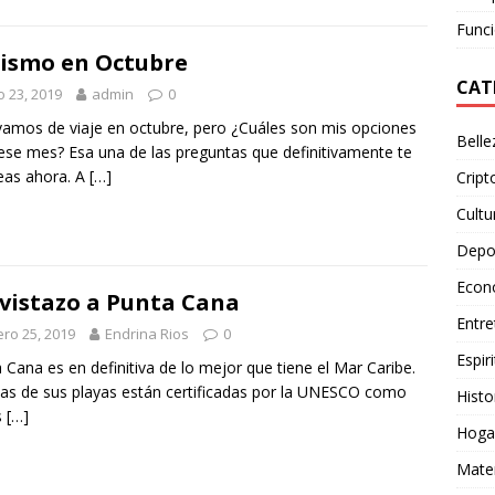
Funci
ismo en Octubre
CAT
io 23, 2019
admin
0
amos de viaje en octubre, pero ¿Cuáles son mis opciones
Belle
ese mes? Esa una de las preguntas que definitivamente te
eas ahora. A
[…]
Crip
Cultu
Depo
Econ
vistazo a Punta Cana
Entre
ro 25, 2019
Endrina Rios
0
Espiri
 Cana es en definitiva de lo mejor que tiene el Mar Caribe.
as de sus playas están certificadas por la UNESCO como
Histo
s
[…]
Hoga
Mate