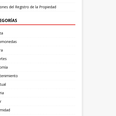
ones del Registro de la Propiedad
EGORÍAS
za
tomonedas
ra
rtes
omía
tenimiento
tual
ria
r
rnidad