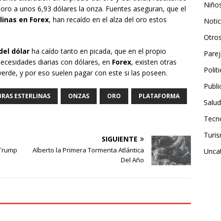
Niño
el oro a unos 6,93 dólares la onza. Fuentes aseguran, que el
rlinas en Forex
, han recaído en el alza del oro estos
Notic
Otro
del dólar
ha caído tanto en picada, que en el propio
Parej
ecesidades diarias con dólares, en
Forex
, existen otras
Polit
erde, y por eso suelen pagar con este si las poseen.
Publi
BRAS ESTERLINAS
ONZAS
ORO
PLATAFORMA
Salud
Tecn
Turi
SIGUIENTE
 Trump
Alberto la Primera Tormenta Atlántica
Unca
Del Año