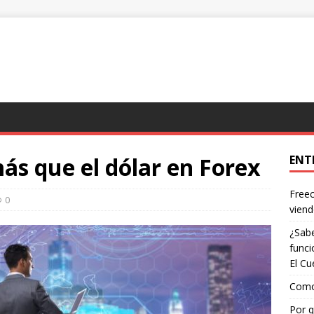
más que el dólar en Forex
ENT
Freec
0
viend
¿Sabe
funci
El Cu
Como 
Por q