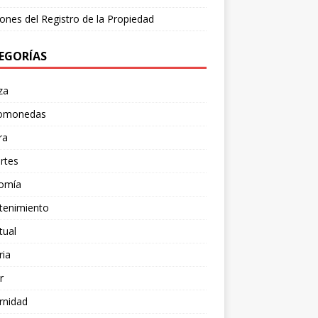
ones del Registro de la Propiedad
EGORÍAS
za
tomonedas
ra
rtes
omía
tenimiento
tual
ria
r
rnidad