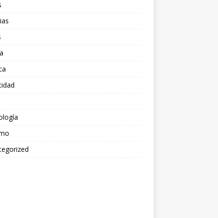
s
ias
s
a
ica
cidad
ología
smo
tegorized