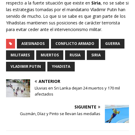
respecto a la fuerte situación que existe en
Siria
, no se sabe si
las estrategias tomadas por el mandatario Vladimir Putin han
servido de mucho. Lo que si se sabe es que gran parte de los
Yihadistas mantienen sus posiciones de carácter terrorista
para evitar ceder ante el intervencionismo militar.
ASESINADOS
CONFLICTO ARMADO
GUERRA
MILITARES
MUERTOS
RUSIA
SIRIA
VLADIMIR PUTIN
YHADISTA
ANTERIOR
Lluvias en Sri Lanka dejan 24 muertos y 170 mil
afectados
SIGUIENTE
Guzmán, Díaz y Pinto se llevan las medallas