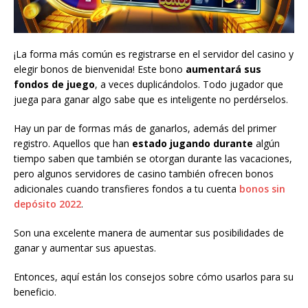
¡La forma más común es registrarse en el servidor del casino y
elegir bonos de bienvenida! Este bono
aumentará sus
fondos de juego
, a veces duplicándolos. Todo jugador que
juega para ganar algo sabe que es inteligente no perdérselos.
Hay un par de formas más de ganarlos, además del primer
registro. Aquellos que han
estado jugando durante
algún
tiempo saben que también se otorgan durante las vacaciones,
pero algunos servidores de casino también ofrecen bonos
adicionales cuando transfieres fondos a tu cuenta
bonos sin
depósito 2022
.
Son una excelente manera de aumentar sus posibilidades de
ganar y aumentar sus apuestas.
Entonces, aquí están los consejos sobre cómo usarlos para su
beneficio.