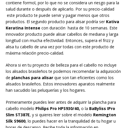
contiene formol, por lo que no se considera un riesgo para la
salud durante o después de aplicarlo. Por su precio-calidad
este producto te puede servir y pagar menos que otros
productos. El segundo producto para alisar podría ser
Kativa
Keratina Intense
con duración hasta de 10 semanas. Este
innovador producto puede alisar cabellos de mediana y larga
longitud con mucha efectividad. Entonces, supera el frizz y
alisa tu cabello de una vez por todas con este producto de
máxima relación precio-calidad.
Ahora si en tu proyecto de belleza para el cabello no incluye
los alisados brasileños te podemos recomendar la adquisición
de
planchas para alisar
que son tan eficientes como los
alisados brasileños. Estos innovadores aparatos realmente
han sacudido las peluquerías y los hogares.
Primeramente puedes leer antes de adquirir la plancha para
cabello modelo
Philips Pro HPS930/40,
o la
BaByliss IPro
Slim ST387E
, y si quieres leer sobre el modelo
Remington
Silk S9600
, lo puedes hacer en la tranquilidad de tu hogar u
horas de descanso. Recibe toda la información en