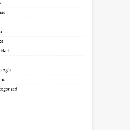
s
ias
s
a
ica
cidad
ología
smo
tegorized