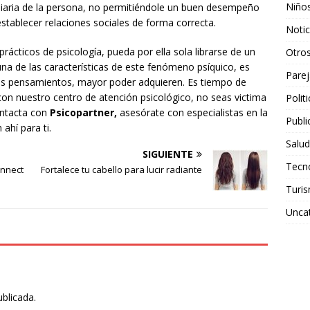
Niño
diaria de la persona, no permitiéndole un buen desempeño
stablecer relaciones sociales de forma correcta.
Notic
prácticos de psicología, pueda por ella sola librarse de un
Otro
una de las características de este fenómeno psíquico, es
Parej
tos pensamientos, mayor poder adquieren. Es tiempo de
con nuestro centro de atención psicológico, no seas victima
Polit
ontacta con
Psicopartner,
asesórate con especialistas en la
Publi
ahí para ti.
Salud
SIGUIENTE
Tecn
onnect
Fortalece tu cabello para lucir radiante
Turi
Unca
ublicada.