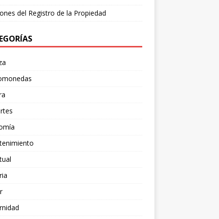
ones del Registro de la Propiedad
EGORÍAS
za
tomonedas
ra
rtes
omía
tenimiento
tual
ria
r
rnidad