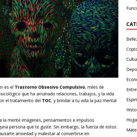
Funci
CAT
Belle
Crip
Cultu
Depo
Econ
er es el
Trastorno Obsesivo Compulsivo
, miles de
Entre
icológico que ha arruinado relaciones, trabajos, y la vida
Espiri
n el tratamiento del
TOC
, y brindar a tu vida la paz mental
Histo
Hoga
er a la mente imágenes, pensamientos e impulsos
guna persona que te guste. Sin embargo, la fuerza de estos
Mate
usarte ansiedad y malestar al convertirse en