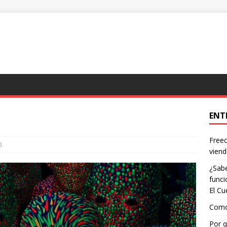
ENT
Freec
0
viend
¿Sabe
funci
El Cu
Como 
Por q