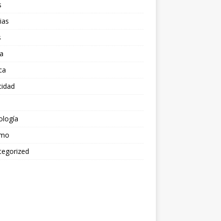
s
ias
s
a
ica
cidad
ología
smo
tegorized