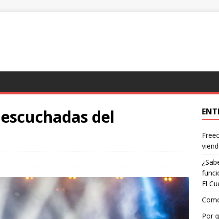
 escuchadas del
ENT
Freec
viend
¿Sabe
funci
El Cu
Como 
Por q