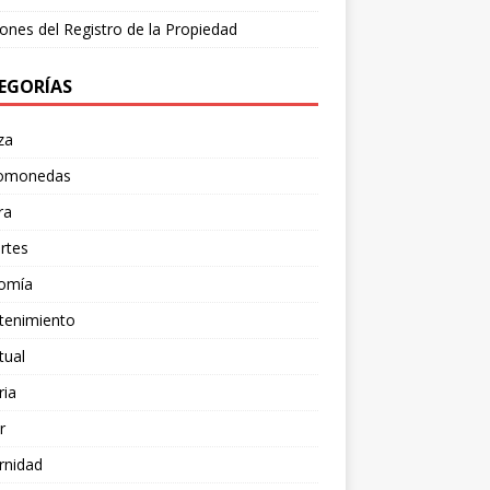
ones del Registro de la Propiedad
EGORÍAS
za
tomonedas
ra
rtes
omía
tenimiento
tual
ria
r
rnidad