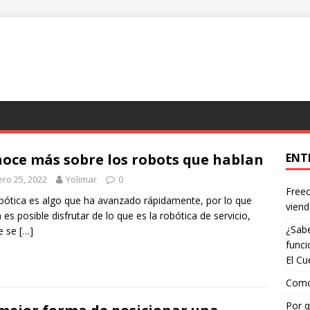
oce más sobre los robots que hablan
ENT
ro 25, 2022
Yolimar
0
Freec
bótica es algo que ha avanzado rápidamente, por lo que
viend
 es posible disfrutar de lo que es la robótica de servicio,
¿Sabe
e se
[…]
funci
El Cu
Como 
Por q