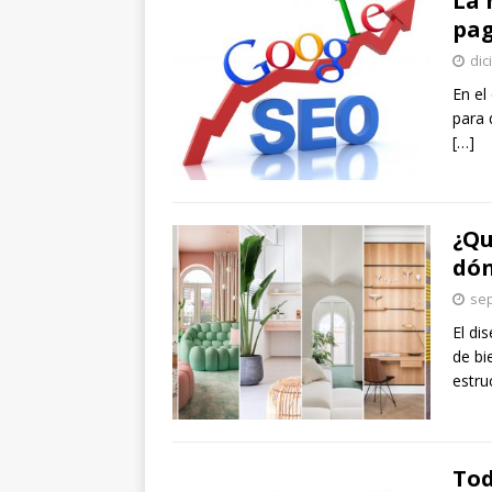
La 
pag
dic
En el
para 
[…]
¿Qu
dón
sep
El di
de bi
estru
Tod