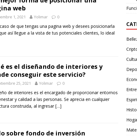
mejor forma de posicionar una
ina web
Funci
iembre 1, 2021
Yolimar
0
CAT
 caso de que tengas una pagina web y desees posicionarla
que así llegue a la vista de tus potenciales clientes, lo ideal
Belle
Crip
Cultu
é es el diseñando de interiores y
Depo
de conseguir este servicio?
Econ
tiembre 25, 2021
Yolimar
0
Entre
seño de interiores es el encargado de proporcionar entornos
enestar y calidad a las personas. Se aprecia en cualquier
Espiri
ctura construida, al ingresar
[…]
Histo
Hoga
Mate
o sobre fondo de inversión