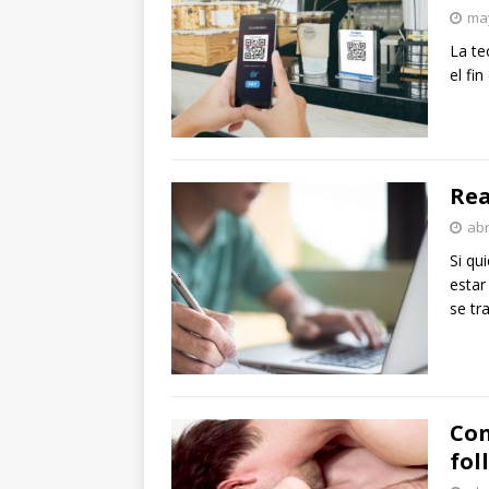
may
La te
el fi
Rea
abr
Si qu
estar
se tr
Con
fol