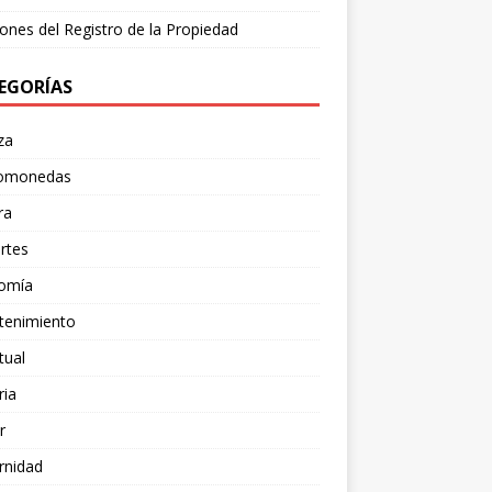
ones del Registro de la Propiedad
EGORÍAS
za
tomonedas
ra
rtes
omía
tenimiento
tual
ria
r
rnidad