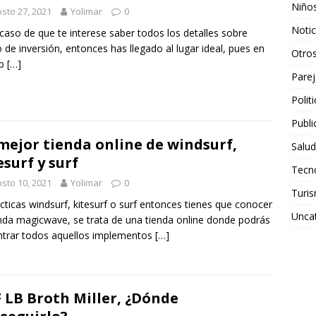
Niño
sto 27, 2021
Yolimar
0
Notic
 caso de que te interese saber todos los detalles sobre
 de inversión, entonces has llegado al lugar ideal, pues en
Otro
eb
[…]
Parej
Polit
Publi
mejor tienda online de windsurf,
Salud
esurf y surf
Tecn
sto 10, 2021
Yolimar
0
Turi
acticas windsurf, kitesurf o surf entonces tienes que conocer
Unca
enda magicwave, se trata de una tienda online donde podrás
trar todos aquellos implementos
[…]
 LB Broth Miller, ¿Dónde