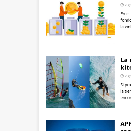
ago
En el
fondo
la w
La 
kit
ago
Si pr
la ti
encon
APF