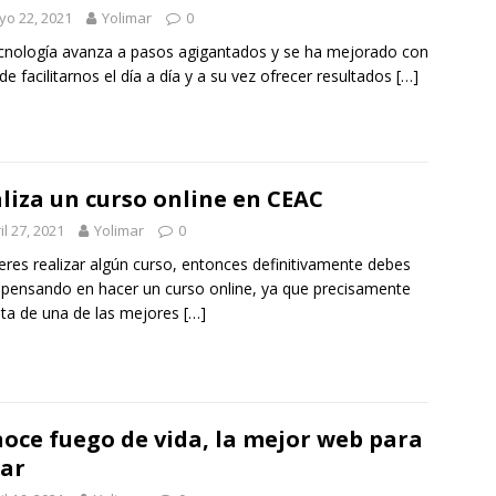
o 22, 2021
Yolimar
0
cnología avanza a pasos agigantados y se ha mejorado con
n de facilitarnos el día a día y a su vez ofrecer resultados
[…]
liza un curso online en CEAC
il 27, 2021
Yolimar
0
ieres realizar algún curso, entonces definitivamente debes
 pensando en hacer un curso online, ya que precisamente
ata de una de las mejores
[…]
oce fuego de vida, la mejor web para
lar