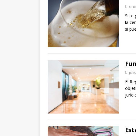
ene
Si te
la ce
si pu
Fun
juli
El Re
objet
juríd
Est