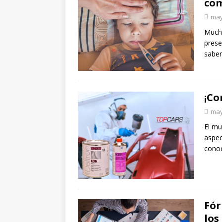
com
may
Much
prese
sabem
¡Co
may
El mu
aspe
cono
Fór
los