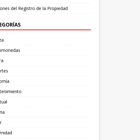
ones del Registro de la Propiedad
EGORÍAS
za
tomonedas
ra
rtes
omía
tenimiento
tual
ria
r
rnidad