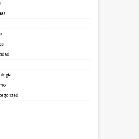
s
ias
s
a
ica
cidad
ología
smo
tegorized