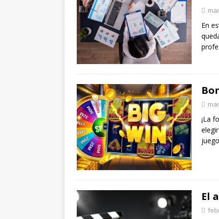
mar
En es
queda
profe
Bon
mar
¡La f
elegi
juego
El 
feb