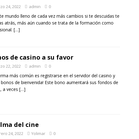
zo 24, 2022
admin
0
te mundo lleno de cada vez más cambios si te descuidas te
s atrás, más aún cuando se trata de la formación como
sional.
[…]
os de casino a su favor
zo 22, 2022
admin
0
orma más común es registrarse en el servidor del casino y
r bonos de bienvenida! Este bono aumentará sus fondos de
, a veces
[…]
alma del cine
rero 24, 2022
Yolimar
0