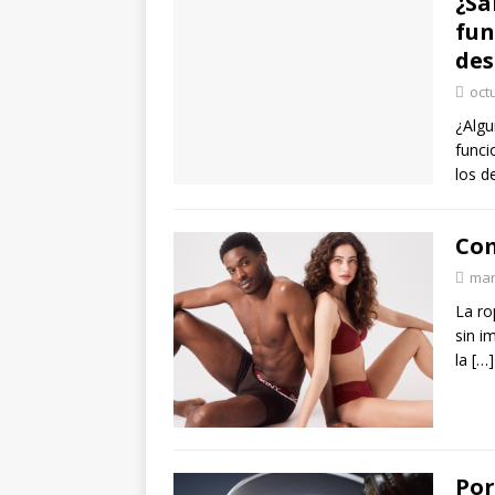
¿Sa
fun
des
oct
¿Algu
funci
los 
Com
mar
La ro
sin i
la
[…]
Por