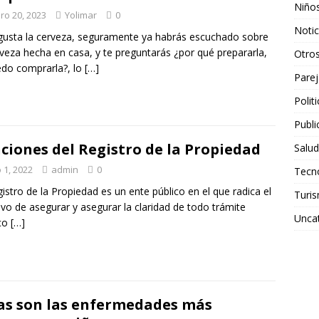
Niño
ro 20, 2023
Yolimar
0
Notic
 gusta la cerveza, seguramente ya habrás escuchado sobre
rveza hecha en casa, y te preguntarás ¿por qué prepararla,
Otro
edo comprarla?, lo
[…]
Parej
Polit
Publi
ciones del Registro de la Propiedad
Salud
o 1, 2022
admin
0
Tecn
gistro de la Propiedad es un ente público en el que radica el
Turi
ivo de asegurar y asegurar la claridad de todo trámite
Unca
ico
[…]
as son las enfermedades más