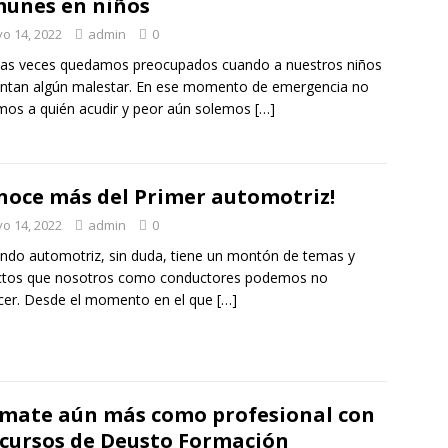
unes en niños
o 14, 2022
admin
0
as veces quedamos preocupados cuando a nuestros niños
ntan algún malestar. En ese momento de emergencia no
os a quién acudir y peor aún solemos
[…]
noce más del Primer automotriz!
o 14, 2022
admin
0
ndo automotriz, sin duda, tiene un montón de temas y
ctos que nosotros como conductores podemos no
cer. Desde el momento en el que
[…]
mate aún más como profesional con
 cursos de Deusto Formación