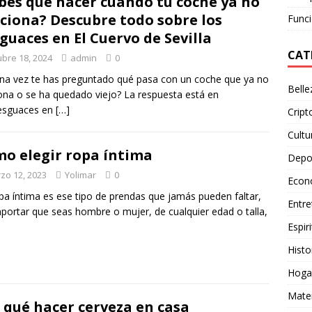
bes qué hacer cuando tu coche ya no
ciona? Descubre todo sobre los
Funci
guaces en El Cuervo de Sevilla
CAT
ubre 18, 2024
admin
0
na vez te has preguntado qué pasa con un coche que ya no
Belle
ona o se ha quedado viejo? La respuesta está en
desguaces en
[…]
Crip
Cultu
o elegir ropa íntima
Depo
zo 12, 2023
Yolimar
0
Econ
pa íntima es ese tipo de prendas que jamás pueden faltar,
Entre
mportar que seas hombre o mujer, de cualquier edad o talla,
Espiri
Histo
Hoga
Mate
 qué hacer cerveza en casa