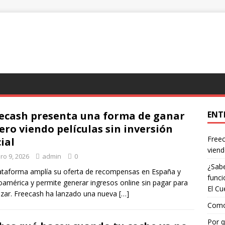
ecash presenta una forma de ganar
ENT
ero viendo películas sin inversión
Freec
cial
viend
ro 9, 2026
admin
0
¿Sabe
ataforma amplía su oferta de recompensas en España y
funci
oamérica y permite generar ingresos online sin pagar para
El Cu
ar. Freecash ha lanzado una nueva
[…]
Como 
Por q